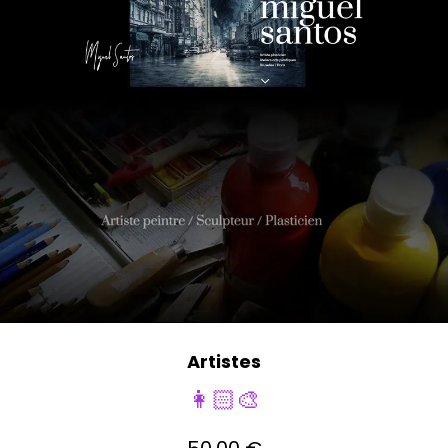
Artistes
👩🏻‍🎨