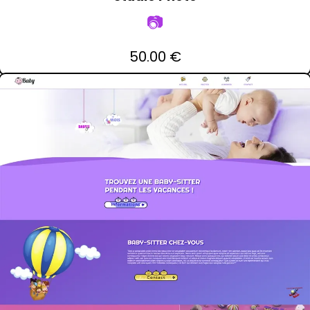
📷
50.00 €