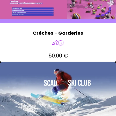
Crèches - Garderies
👶🏻
50.00 €