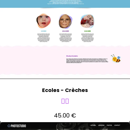
Ecoles - Crèches
🧚‍♀️
45.00 €