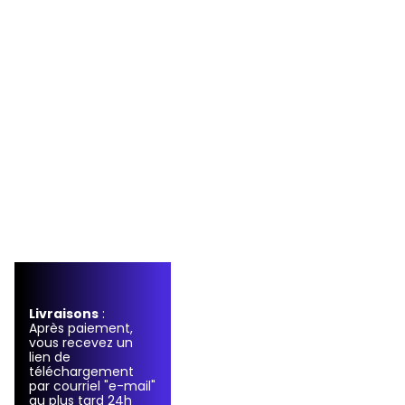
Livraisons
:
Après paiement,
vous recevez un
lien de
téléchargement
par courriel "e-mail"
au plus tard 24h