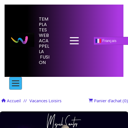
TEM
PLA
TES
WEB
ACA
Français
PPEL
LA
FUSI
ON
Accueil
//
Vacances Loisirs
Panier d'achat (
0
)