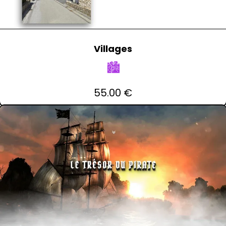
Villages
🏙️
55.00 €