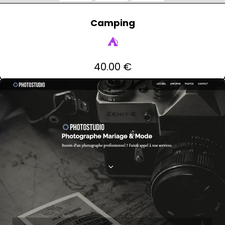
Camping
⛺
40.00 €