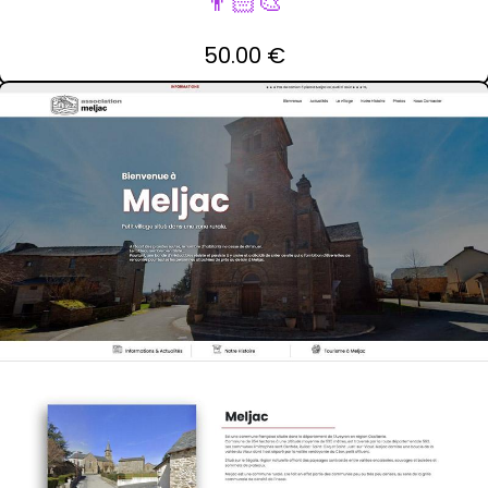
👨🏻‍🎨
50.00 €