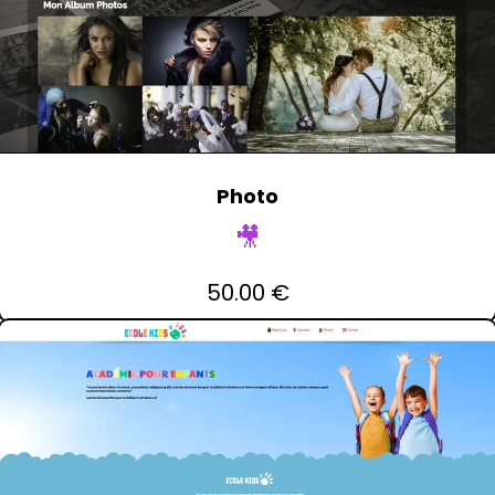
Photo
🎥
50.00 €